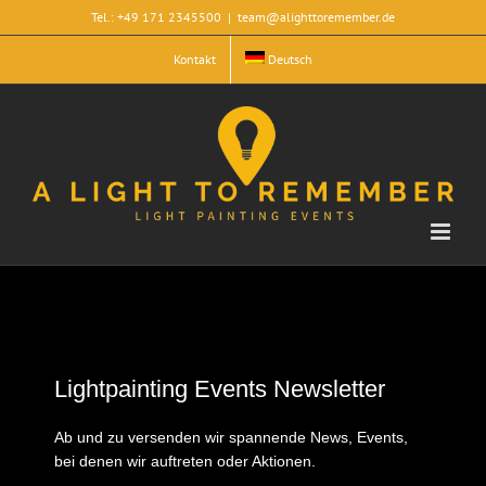
Skip
Tel.: +49 171 2345500
|
team@alighttoremember.de
to
content
Kontakt
Deutsch
Lightpainting Events Newsletter
Ab und zu versenden wir spannende News, Events,
bei denen wir auftreten oder Aktionen.