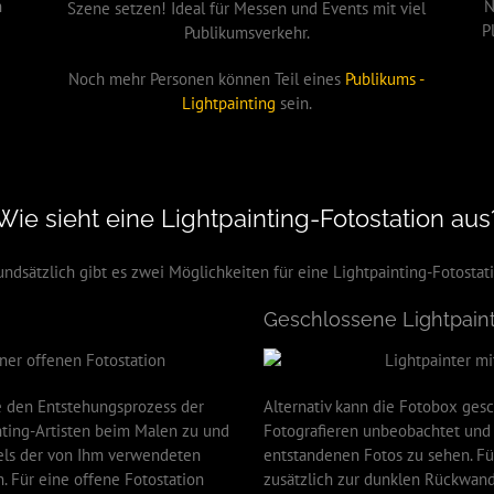
n
N
Szene setzen! Ideal für Messen und Events mit viel
P
Publikumsverkehr.
Noch mehr Personen können Teil eines
Publikums -
Lightpainting
sein.
Wie sieht eine Lightpainting-Fotostation aus
undsätzlich gibt es zwei Möglichkeiten für eine Lightpainting-Fotostati
Geschlossene Lightpain
re den Entstehungsprozess der
Alternativ kann die Fotobox gesc
nting-Artisten beim Malen zu und
Fotografieren unbeobachtet un
els der von Ihm verwendeten
entstandenen Fotos zu sehen. F
n. Für eine offene Fotostation
zusätzlich zur dunklen Rückwand