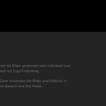
en wir die Bilder gesammelt oder individuell zum
auch mit Logo-Einbindung.
 Gäste verwenden die Bilder anschließend in
en dadurch viral Ihre Marke.