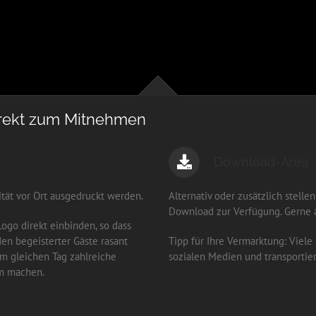
direkt zum Mitnehmen
Download-Area
ität vor Ort ausgedruckt werden.
Alternativ oder zusätzlich stell
Download zur Verfügung. Gerne 
Logo direkt einbinden, so dass
den begeisterter Gäste rasant
Tipp für Ihre Vermarktung: Viele
am gleichen Tag zahlreiche
sozialen Medien und transportier
am machen.